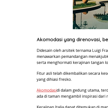
Akomodasi yang direnovasi, ber
Didesain oleh arsitek ternama Luigi Frag
menawarkan pemandangan menakjubkan 
serta menghormati kerajinan tangan lo
Fitur asli telah dikembalikan secara ke
yang dihiasi fresko.
Akomodasi
di dalam gedung utama, ter
ada di taman mengambil inspirasi dari 
Kerajinan Italia dapat ditemukan di man