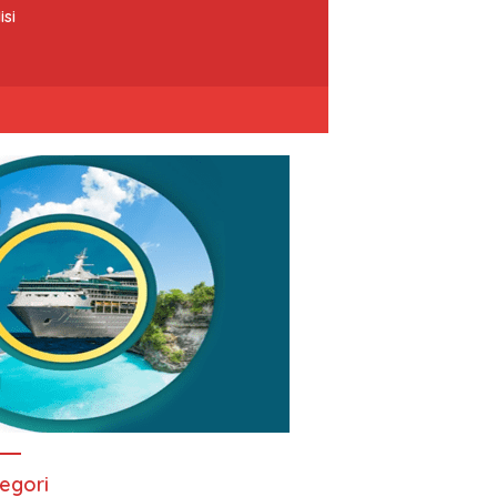
isi
egori