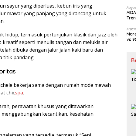
202
n sayur yang diperluas, kebun iris yang
Augus
AIDA
lur mawar yang panjang yang dirancang untuk
Tren
n.
Kari
Augus
Mare
 hidup, termasuk pertunjukan klasik dan jazz oleh
vs 9
 kreatif seperti menulis tangan dan melukis air
Sia
telah dibuka dengan jalur jalan kaki baru dan
 titik pandang.
B
oritas
Michele bekerja sama dengan rumah mode mewah
at chic
spa
.
jarah, perawatan khusus yang ditawarkan
in, menggabungkan kecantikan, kesehatan
galaman yang tersedia, termasuk “Seni