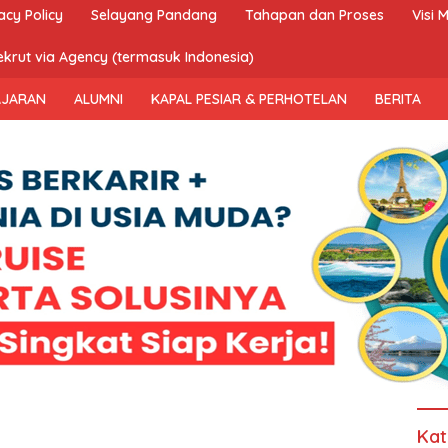
acy Policy
Selayang Pandang
Tahapan dan Proses
Visi M
krut via Agency (termasuk Indonesia)
AJARAN
ALUMNI
KAPAL PESIAR & PERHOTELAN
BERITA
Kat