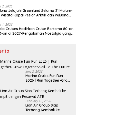
6
t 2, 2026
luna Jelajahi Greenland Selama 21 Malam-
 Wisata Kapal Pesiar Arktik dan Peluang
er Internasional
t 1, 2026
lla Cruises Hadirkan Cruise Bertema 80-an
0-an di 2027-Pengalaman Nostalgia yang
p Mengguncang Lautan
erita
June 2, 2026
Marine Cruise Fun Run
2026 | Run Together-Grow
Together-Sail To The
Future
February 16, 2026
Lion Air Group Siap
Terbang Kembali ke
Sampit dengan Pesawat