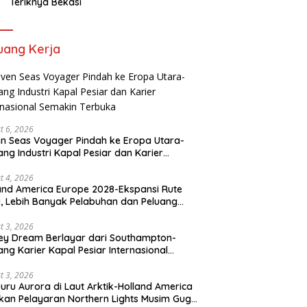
Teriknya Bekasi
uang Kerja
t 6, 2026
n Seas Voyager Pindah ke Eropa Utara-
ang Industri Kapal Pesiar dan Karier
rnasional Semakin Terbuka
t 4, 2026
and America Europe 2028-Ekspansi Rute
, Lebih Banyak Pelabuhan dan Peluang
er Kapal Pesiar
t 3, 2026
ey Dream Berlayar dari Southampton-
ang Karier Kapal Pesiar Internasional
uka Lebar
t 3, 2026
uru Aurora di Laut Arktik-Holland America
kan Pelayaran Northern Lights Musim Gugur