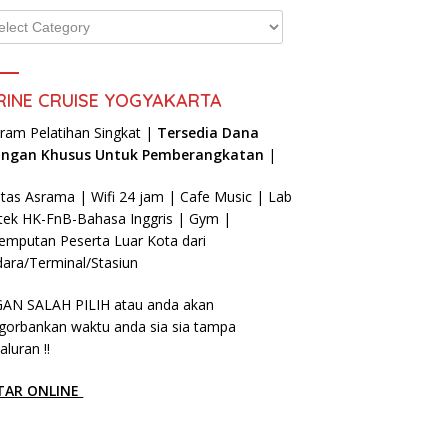
gori
RINE CRUISE YOGYAKARTA
ram Pelatihan Singkat |
Tersedia Dana
angan Khusus Untuk Pemberangkatan
|
litas Asrama | Wifi 24 jam | Cafe Music | Lab
tek HK-FnB-Bahasa Inggris | Gym |
emputan Peserta Luar Kota dari
ara/Terminal/Stasiun
AN SALAH PILIH atau anda akan
orbankan waktu anda sia sia tampa
aluran !!
TAR ONLINE