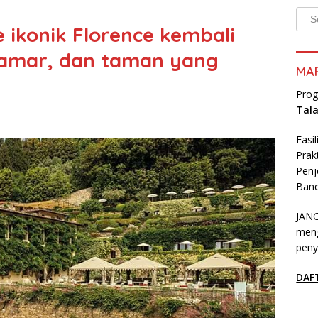
Kate
e ikonik Florence kembali
kamar, dan taman yang
MA
Prog
Tal
Fasi
Prak
Penj
Band
JANG
meng
peny
DAF