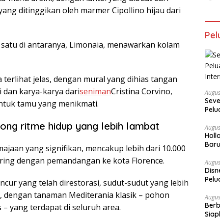
ang ditinggikan oleh marmer Cipollino hijau dari
Pel
n satu di antaranya, Limonaia, menawarkan kolam
a terlihat jelas, dengan mural yang dihias tangan
i dan karya-karya dari
seniman
Cristina Corvino,
Augus
Seve
untuk tamu yang menikmati.
Pelu
Inte
ng ritme hidup yang lebih lambat
Augus
Holl
Baru
ajaan yang signifikan, mencakup lebih dari 10.000
Kari
ering dengan pemandangan ke kota Florence.
Augus
Disn
Pelu
ur yang telah direstorasi, sudut-sudut yang lebih
Terb
s, dengan tanaman Mediterania klasik – pohon
Augus
Berb
s – yang terdapat di seluruh area.
Siap