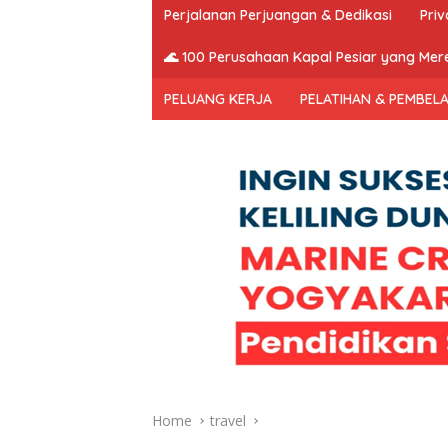
Lembaga
Perjalanan Perjuangan & Dedikasi
Priv
Berlegalitas
Terakreditasi
🌊 100 Perusahaan Kapal Pesiar yang Mere
Penyelenggara
Pelatihan
PELUANG KERJA
PELATIHAN & PEMBEL
Hingga
Pemberangkatan
Kerja
Kapal
Pesiar
dan
Hotel
Internasional.
Marine
Cruise
Jogya,marine
cruise
yogyakarta,marine
cruise
Home
travel
Yogya,sekolah
kapal