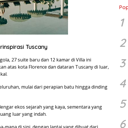
Pop
1
2
inspirasi Tuscany
3
ola, 27 suite baru dan 12 kamar di Villa ini
atas kota Florence dan dataran Tuscany di luar,
kal.
4
seluruhan, mulai dari perapian batu hingga dinding
5
dengar ekos sejarah yang kaya, sementara yang
ruang luar yang indah.
6
a-mana di sini, dengan lantai yang dibuat dari