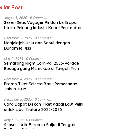
ular Post
August 6, 2026
0 Comment
Seven Seas Voyager Pindah ke Eropa
Utara-Peluang Industri Kapal Pesiar dan
Karier Internasional Semakin Terbuka
December 2, 2025
0 Comment
Menjelajah Jeju dan Seoul dengan
Dynamite Kiss
May 5, 2025
0 Comment
Semarang Night Carnival 2025-Parade
Budaya yang Memukau di Tengah Riuh
Kota
December 4, 2025
0 Comment
Promo Tiket Selecta Batu: Pemesanan
Tahun 2025
December 5, 2025
0 Comment
Cara Dapat Diskon Tiket Kapal Laut Pelni
untuk Libur Nataru 2025-2026
May 5, 2025
0 Comment
Sensasi Unik Bermain Salju di Tengah