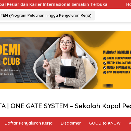
ternasional Semakin Terbuka
Holland America Europe 20
TEM (Program Pelatihan hingga Penyaluran Kerja)
| ONE GATE SYSTEM – Sekolah Kapal Pesi
Daftar Penyaluran Kerja
Disclaimer
GOOD to KNOW
K