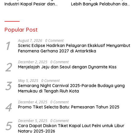
Industri Kapal Pesiar dan
Lebih Banyak Pelabuhan dan
Karier Internasional Semakin
Peluang Karier Kapal Pesiar
Terbuka
Popular Post
1
August 7, 2026
0 Comment
Scenic Eclipse Hadirkan Pelayaran Eksklusif Menyambut
Fenomena Gerhana 2027 di Antarktika
2
December 2, 2025
0 Comment
Menjelajah Jeju dan Seoul dengan Dynamite Kiss
3
May 5, 2025
0 Comment
Semarang Night Carnival 2025-Parade Budaya yang
Memukau di Tengah Riuh Kota
4
December 4, 2025
0 Comment
Promo Tiket Selecta Batu: Pemesanan Tahun 2025
5
December 5, 2025
0 Comment
Cara Dapat Diskon Tiket Kapal Laut Pelni untuk Libur
Nataru 2025-2026