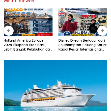
wisata mewah
Jogya,marine
cruise
yogyakarta,marine
cruise
Yogya,sekolah
kapal
pesiar,Kerja
Holland America Europe
Disney Dream Berlayar dari
kapal
2028-Ekspansi Rute Baru,
Southampton-Peluang Karier
pesiar
Lebih Banyak Pelabuhan dan
Kapal Pesiar Internasional
,sekolah
Peluang Karier Kapal Pesiar
Terbuka Lebar
kapal
pesiar
Yogyakarta,pelatihan
singkat
kapal
pesiar,sekolah
jaminan
kerja
kapal
pesiar,magang