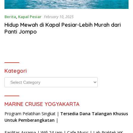
kerja
hotel
luar
Berita
,
Kapal Pesiar
February 10, 2025
negeri,agency
Hidup Mewah di Kapal Pesiar-Lebih Murah dari
resmi
Panti Jompo
kapal
pesiar,
Kategori
Kategori
MARINE CRUISE YOGYAKARTA
Program Pelatihan Singkat |
Tersedia Dana Talangan Khusus
Untuk Pemberangkatan
|
Fasilitas Asrama | Wifi 24 jam | Cafe Music | Lab Praktek HK-