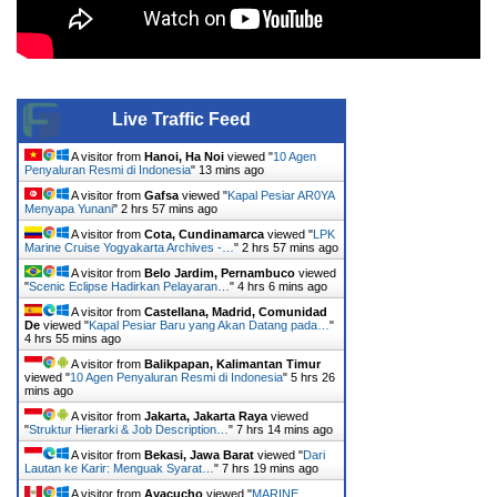
Live Traffic Feed
A visitor from
Hanoi, Ha Noi
viewed "
10 Agen
Penyaluran Resmi di Indonesia
"
13 mins ago
A visitor from
Gafsa
viewed "
Kapal Pesiar AR0YA
Menyapa Yunani
"
2 hrs 57 mins ago
A visitor from
Cota, Cundinamarca
viewed "
LPK
Marine Cruise Yogyakarta Archives -…
"
2 hrs 57 mins ago
A visitor from
Belo Jardim, Pernambuco
viewed
"
Scenic Eclipse Hadirkan Pelayaran…
"
4 hrs 6 mins ago
A visitor from
Castellana, Madrid, Comunidad
De
viewed "
Kapal Pesiar Baru yang Akan Datang pada…
"
4 hrs 55 mins ago
A visitor from
Balikpapan, Kalimantan Timur
viewed "
10 Agen Penyaluran Resmi di Indonesia
"
5 hrs 26
mins ago
A visitor from
Jakarta, Jakarta Raya
viewed
"
Struktur Hierarki & Job Description…
"
7 hrs 14 mins ago
A visitor from
Bekasi, Jawa Barat
viewed "
Dari
Lautan ke Karir: Menguak Syarat…
"
7 hrs 19 mins ago
A visitor from
Ayacucho
viewed "
MARINE