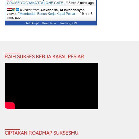
CRUISE YOGYAKARTA | ONE GATE…
"
8 hrs 2 mins ago
A visitor from
Alexandria, Al Iskandariyah
viewed "
Membedah Bonus Kerja Kapal Pesiar:…
"
9 hrs 6
mins ago
Get Script
Real Time
Tracking ON
RAIH SUKSES KERJA KAPAL PESIAR
CIPTAKAN ROADMAP SUKSESMU