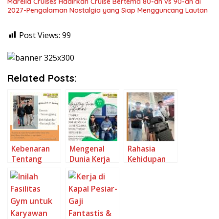
Marella Cruises Hadirkan Cruise Bertema 80-an vs 90-an di
2027-Pengalaman Nostalgia yang Siap Mengguncang Lautan
Post Views:
99
Related Posts:
Kebenaran
Mengenal
Rahasia
Tentang
Dunia Kerja
Kehidupan
Bekerja di
di Kapal
Kru Kapal
Kapal Pesiar
Pesiar Apa
Pesiar 8 Hal
yang Harus
yang Perlu
Anda Ketahui
Anda
Sebelum
Persiapkan