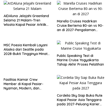
AIDAluna Jelajahi Greenland
Selama 21 Malam-Tren
Marella Cruises Hadirkan
Wisata Kapal Pesiar Arktik
Cruise Bertema 80-an vs 90-
dan Peluang Karier
an di 2027-Pengalaman
Internasional
Nostalgia yang Siap
Mengguncang Lautan
MSC Poesia Kembali Layani
Alaska dari Seattle pada
2028-Bukti Tingginya Minat
Public Speaking Test di
Wisata Kapal Pesiar
Marine Cruise Yogyakarta
Tahap Akhir Proses Pelatihan
Fasilitas Kamar Crew
Member di Kapal Pesiar-
Nyaman, Modern, dan
Dirancang untuk Istirahat
Cordelia Sky Siap Buka Rute
Berkualitas
Kapal Pesiar Asia Tenggara
pada 2027-Peluang Karier