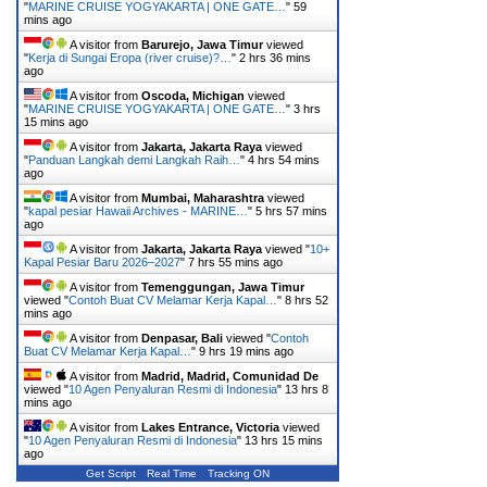
"
MARINE CRUISE YOGYAKARTA | ONE GATE…
"
59
mins ago
A visitor from
Barurejo, Jawa Timur
viewed
"
Kerja di Sungai Eropa (river cruise)?…
"
2 hrs 36 mins
ago
A visitor from
Oscoda, Michigan
viewed
"
MARINE CRUISE YOGYAKARTA | ONE GATE…
"
3 hrs
15 mins ago
A visitor from
Jakarta, Jakarta Raya
viewed
"
Panduan Langkah demi Langkah Raih…
"
4 hrs 54 mins
ago
A visitor from
Mumbai, Maharashtra
viewed
"
kapal pesiar Hawaii Archives - MARINE…
"
5 hrs 57 mins
ago
A visitor from
Jakarta, Jakarta Raya
viewed "
10+
Kapal Pesiar Baru 2026–2027
"
7 hrs 55 mins ago
A visitor from
Temenggungan, Jawa Timur
viewed "
Contoh Buat CV Melamar Kerja Kapal…
"
8 hrs 52
mins ago
A visitor from
Denpasar, Bali
viewed "
Contoh
Buat CV Melamar Kerja Kapal…
"
9 hrs 19 mins ago
A visitor from
Madrid, Madrid, Comunidad De
viewed "
10 Agen Penyaluran Resmi di Indonesia
"
13 hrs 8
mins ago
A visitor from
Lakes Entrance, Victoria
viewed
"
10 Agen Penyaluran Resmi di Indonesia
"
13 hrs 15 mins
ago
Get Script
Real Time
Tracking ON