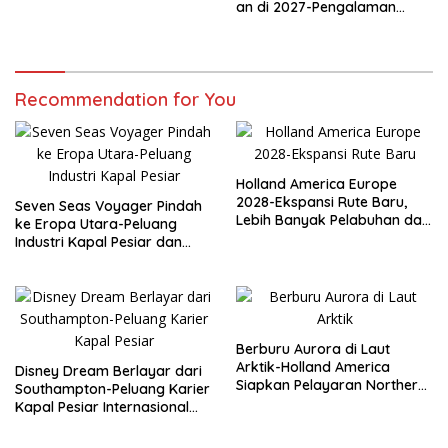
dan Peluang Karier
an di 2027-Pengalaman
Internasional
Nostalgia yang Siap
Mengguncang Lautan
Recommendation for You
Holland America Europe
2028-Ekspansi Rute Baru,
Seven Seas Voyager Pindah
Lebih Banyak Pelabuhan dan
ke Eropa Utara-Peluang
Peluang Karier Kapal Pesiar
Industri Kapal Pesiar dan
Karier Internasional Semakin
Terbuka
Berburu Aurora di Laut
Arktik-Holland America
Disney Dream Berlayar dari
Siapkan Pelayaran Northern
Southampton-Peluang Karier
Lights Musim Gugur 2026
Kapal Pesiar Internasional
Terbuka Lebar