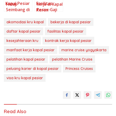
Mendaftar
Hidup
Kerja di Kapal
Seimbang di
Pesiar-Gaji
Lautan-Inilah
Fantastis &
Fasilitas Gym
Fasilitas
akomodasi kru kapal
bekerja di kapal pesiar
untuk
Keren! Yuk,
Karyawan
Kepoin!
daftar kapal pesiar
fasilitas kapal pesiar
Kapal Pesiar
kesejahteraan kru
kontrak kerja kapal pesiar
manfaat kerja kapal pesiar
marine cruise yogyakarta
pelatihan kapal pesiar
pelatihan Marine Cruise
peluang karier di kapal pesiar
Princess Cruises
visa kru kapal pesiar
Read Also