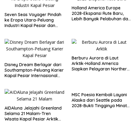
Holland America Europe
2028-Ekspansi Rute Baru,
Seven Seas Voyager Pindah
Lebih Banyak Pelabuhan dan
ke Eropa Utara-Peluang
Peluang Karier Kapal Pesiar
Industri Kapal Pesiar dan
Karier Internasional Semakin
Terbuka
Berburu Aurora di Laut
Arktik-Holland America
Disney Dream Berlayar dari
Siapkan Pelayaran Northern
Southampton-Peluang Karier
Lights Musim Gugur 2026
Kapal Pesiar Internasional
Terbuka Lebar
MSC Poesia Kembali Layani
Alaska dari Seattle pada
2028-Bukti Tingginya Minat
AIDAluna Jelajahi Greenland
Wisata Kapal Pesiar
Selama 21 Malam-Tren
Wisata Kapal Pesiar Arktik
dan Peluang Karier
Internasional