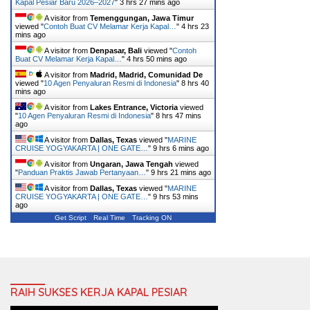
Kapal Pesiar Baru 2026–2027
"
3 hrs 27 mins ago
A visitor from
Temenggungan, Jawa Timur
viewed "
Contoh Buat CV Melamar Kerja Kapal…
"
4 hrs 23
mins ago
A visitor from
Denpasar, Bali
viewed "
Contoh
Buat CV Melamar Kerja Kapal…
"
4 hrs 50 mins ago
A visitor from
Madrid, Madrid, Comunidad De
viewed "
10 Agen Penyaluran Resmi di Indonesia
"
8 hrs 40
mins ago
A visitor from
Lakes Entrance, Victoria
viewed
"
10 Agen Penyaluran Resmi di Indonesia
"
8 hrs 47 mins
ago
A visitor from
Dallas, Texas
viewed "
MARINE
CRUISE YOGYAKARTA | ONE GATE…
"
9 hrs 6 mins ago
A visitor from
Ungaran, Jawa Tengah
viewed
"
Panduan Praktis Jawab Pertanyaan…
"
9 hrs 21 mins ago
A visitor from
Dallas, Texas
viewed "
MARINE
CRUISE YOGYAKARTA | ONE GATE…
"
9 hrs 53 mins
ago
Get Script
Real Time
Tracking ON
RAIH SUKSES KERJA KAPAL PESIAR