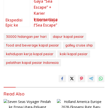
Bagaimana
Pesiar Costa
Saat Kapal
425 Koki
Toscana
Pesiar
Memasak
Brilliant Lady
untuk Ribuan
Tiba di
Ekspedisi
Liburan Gaya
Penumpang?
Amerika
Epic ke
“Sea Escape”
Amerika
+ Karier
Selatan &
Internasional
30000 hidangan per hari
dapur kapal pesiar
Antarktika
-Bagaimana
2027-2028
Industri
food and beverage kapal pesiar
galley cruise ship
oleh Holland
Kapal Pesiar
kehidupan kerja kapal pesiar
koki kapal pesiar
America Line-
di Malaysia
Kesempatan
Membuka
pelatihan kapal pesiar Indonesia
Kerja Anak
Peluang
Muda di
untuk Anak
Industri
Muda dan
Kapal Pesiar
Pelatihan di
Marine Cruise
Yogyakarta
Read Also