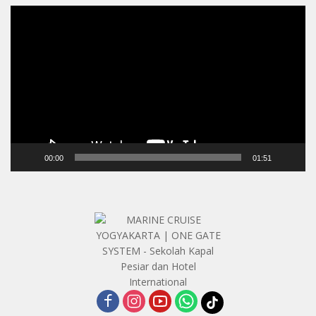
Video
Player
00:00
01:51