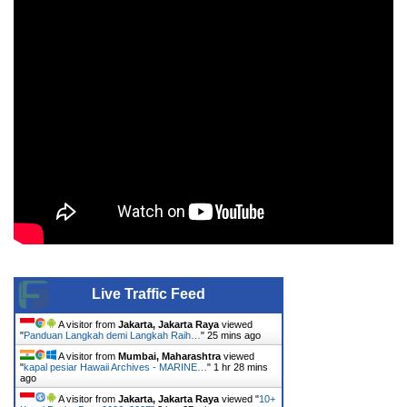
Live Traffic Feed
A visitor from
Jakarta, Jakarta Raya
viewed
"
Panduan Langkah demi Langkah Raih…
"
25 mins ago
A visitor from
Mumbai, Maharashtra
viewed
"
kapal pesiar Hawaii Archives - MARINE…
"
1 hr 28 mins
ago
A visitor from
Jakarta, Jakarta Raya
viewed "
10+