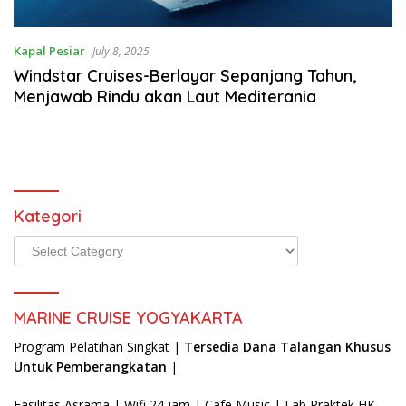
kerja
hotel
luar
Kapal Pesiar
July 8, 2025
negeri,agency
Windstar Cruises-Berlayar Sepanjang Tahun,
resmi
Menjawab Rindu akan Laut Mediterania
kapal
pesiar,
Kategori
Kategori
MARINE CRUISE YOGYAKARTA
Program Pelatihan Singkat |
Tersedia Dana Talangan Khusus
Untuk Pemberangkatan
|
Fasilitas Asrama | Wifi 24 jam | Cafe Music | Lab Praktek HK-