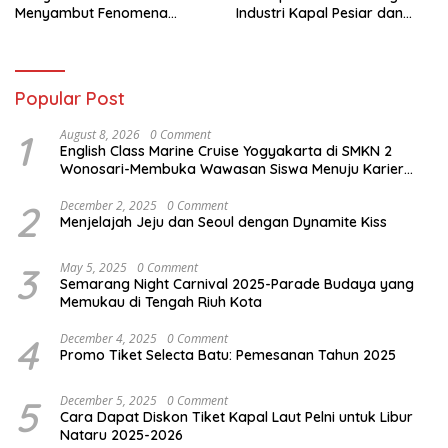
Menyambut Fenomena
Industri Kapal Pesiar dan
Gerhana 2027 di Antarktika
Karier Internasional Semakin
Terbuka
Popular Post
1
August 8, 2026
0 Comment
English Class Marine Cruise Yogyakarta di SMKN 2
Wonosari-Membuka Wawasan Siswa Menuju Karier
Global
2
December 2, 2025
0 Comment
Menjelajah Jeju dan Seoul dengan Dynamite Kiss
3
May 5, 2025
0 Comment
Semarang Night Carnival 2025-Parade Budaya yang
Memukau di Tengah Riuh Kota
4
December 4, 2025
0 Comment
Promo Tiket Selecta Batu: Pemesanan Tahun 2025
5
December 5, 2025
0 Comment
Cara Dapat Diskon Tiket Kapal Laut Pelni untuk Libur
Nataru 2025-2026