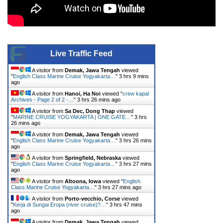
Live Traffic Feed
A visitor from
Demak, Jawa Tengah
viewed
"
English Class Marine Cruise Yogyakarta…
"
3 hrs 9 mins
ago
A visitor from
Hanoi, Ha Noi
viewed "
crew kapal
Archives - Page 2 of 2 -…
"
3 hrs 26 mins ago
A visitor from
Sa Dec, Dong Thap
viewed
"
MARINE CRUISE YOGYAKARTA | ONE GATE…
"
3 hrs
26 mins ago
A visitor from
Demak, Jawa Tengah
viewed
"
English Class Marine Cruise Yogyakarta…
"
3 hrs 26 mins
ago
A visitor from
Springfield, Nebraska
viewed
"
English Class Marine Cruise Yogyakarta…
"
3 hrs 27 mins
ago
A visitor from
Altoona, Iowa
viewed "
English
Class Marine Cruise Yogyakarta…
"
3 hrs 27 mins ago
A visitor from
Porto-vecchio, Corse
viewed
"
Kerja di Sungai Eropa (river cruise)?…
"
3 hrs 47 mins
ago
A visitor from
Demak, Jawa Tengah
viewed