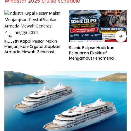
Windstar 2025 cruise schedule
Jogya,marine
cruise
yogyakarta,marine
cruise
Yogya,sekolah
kapal
Industri Kapal Pesiar Makin
pesiar,Kerja
Menjanjikan-Crystal Siapkan
Scenic Eclipse Hadirkan
kapal
Armada Mewah Generasi
Pelayaran Eksklusif
pesiar
Baru hingga 2034
Menyambut Fenomena
,sekolah
Gerhana 2027 di Antarktika
kapal
pesiar
Yogyakarta,pelatihan
singkat
kapal
pesiar,sekolah
jaminan
kerja
kapal
pesiar,magang