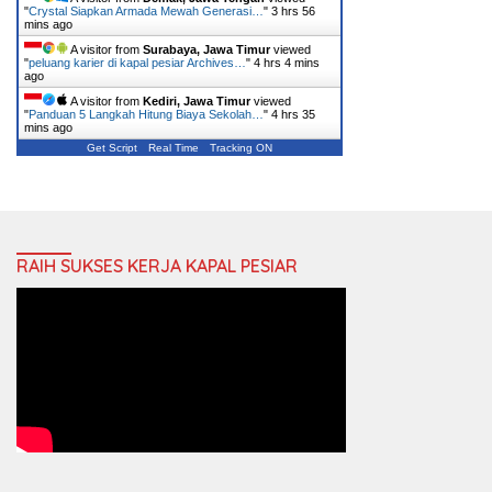
"
Crystal Siapkan Armada Mewah Generasi…
"
3 hrs 56
mins ago
A visitor from
Surabaya, Jawa Timur
viewed
"
peluang karier di kapal pesiar Archives…
"
4 hrs 4 mins
ago
A visitor from
Kediri, Jawa Timur
viewed
"
Panduan 5 Langkah Hitung Biaya Sekolah…
"
4 hrs 35
mins ago
Get Script
Real Time
Tracking ON
RAIH SUKSES KERJA KAPAL PESIAR