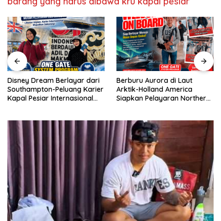
barang yang harus dibawa kru kapal pesiar
Jogya,marine
cruise
yogyakarta,marine
cruise
Yogya,sekolah
kapal
pesiar,Kerja
Disney Dream Berlayar dari
Berburu Aurora di Laut
kapal
Southampton-Peluang Karier
Arktik-Holland America
pesiar
Kapal Pesiar Internasional
Siapkan Pelayaran Northern
,sekolah
Terbuka Lebar
Lights Musim Gugur 2026
kapal
pesiar
Yogyakarta,pelatihan
singkat
kapal
pesiar,sekolah
jaminan
kerja
kapal
pesiar,magang