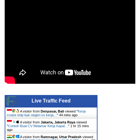
Live Traffic Feed
A visitor from
Denpasar, Bali
viewed "
Kerja
cruise ship luar negeri vs kerja…
"
44 mins ago
A visitor from
Jakarta, Jakarta Raya
viewed
"
Contoh Buat CV Melamar Kerja Kapal…
"
1 hr 15 mins
ago
A visitor from
Ramnagar, Uttar Pradesh
viewed