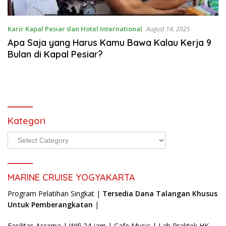
kerja
hotel
luar
Karir Kapal Pesiar dan Hotel International
August 14, 2025
negeri,agency
Apa Saja yang Harus Kamu Bawa Kalau Kerja 9
resmi
Bulan di Kapal Pesiar?
kapal
pesiar,
Kategori
Kategori
MARINE CRUISE YOGYAKARTA
Program Pelatihan Singkat |
Tersedia Dana Talangan Khusus
Untuk Pemberangkatan
|
Fasilitas Asrama | Wifi 24 jam | Cafe Music | Lab Praktek HK-