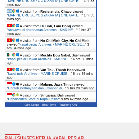
"
MARINE CRUISE YOGYAKARTA | ONE GATE…
"
1 hr 33
mins ago
A visitor from
Resistencia, Chaco
viewed
"
MARINE CRUISE YOGYAKARTA | ONE GATE…
"
1 hr 33
mins ago
A visitor from
Di Linh, Lam Dong
viewed
"
sholawat di prambanan Archives - MARINE…
"
2 hrs 37
mins ago
A visitor from
Ho Chi Minh City, Ho Chi Minh
viewed "
kapal pesiar Archives - MARINE CRUISE…
"
3
hrs 34 mins ago
A visitor from
Mechta Bou Nabel, Jijel
viewed
"
kapal pesiar Hawaii Archives - MARINE…
"
6 hrs 30 mins
ago
A visitor from
Van Thu, Thanh Hoa
viewed
"
kapal turis Archives - MARINE CRUISE…
"
8 hrs 36 mins
ago
A visitor from
Malang, Jawa Timur
viewed
"
Contoh Pertanyaan dan Jawaban di…
"
9 hrs 20 mins ago
A visitor from
Singaraja, Bali
viewed
"
Departemen Store di Kapal Pesiar
"
9 hrs 42 mins ago
Get Script
Real Time
Tracking ON
RAIH SUKSES KERJA KAPAL PESIAR