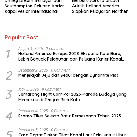
Disney Dream Berlayar dari
Berburu Aurora di Laut
Southampton-Peluang Karier
Arktik-Holland America
Kapal Pesiar Internasional
Siapkan Pelayaran Northern
Terbuka Lebar
Lights Musim Gugur 2026
Popular Post
1
August 4, 2026
0 Comment
Holland America Europe 2028-Ekspansi Rute Baru,
Lebih Banyak Pelabuhan dan Peluang Karier Kapal
Pesiar
2
December 2, 2025
0 Comment
Menjelajah Jeju dan Seoul dengan Dynamite Kiss
3
May 5, 2025
0 Comment
Semarang Night Carnival 2025-Parade Budaya yang
Memukau di Tengah Riuh Kota
4
December 4, 2025
0 Comment
Promo Tiket Selecta Batu: Pemesanan Tahun 2025
5
December 5, 2025
0 Comment
Cara Dapat Diskon Tiket Kapal Laut Pelni untuk Libur