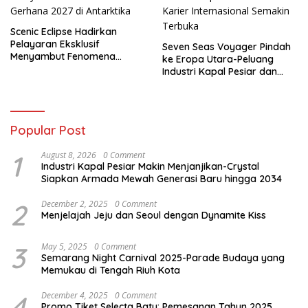
Scenic Eclipse Hadirkan
Pelayaran Eksklusif
Seven Seas Voyager Pindah
Menyambut Fenomena
ke Eropa Utara-Peluang
Gerhana 2027 di Antarktika
Industri Kapal Pesiar dan
Karier Internasional Semakin
Terbuka
Popular Post
1
August 8, 2026
0 Comment
Industri Kapal Pesiar Makin Menjanjikan-Crystal
Siapkan Armada Mewah Generasi Baru hingga 2034
2
December 2, 2025
0 Comment
Menjelajah Jeju dan Seoul dengan Dynamite Kiss
3
May 5, 2025
0 Comment
Semarang Night Carnival 2025-Parade Budaya yang
Memukau di Tengah Riuh Kota
4
December 4, 2025
0 Comment
Promo Tiket Selecta Batu: Pemesanan Tahun 2025