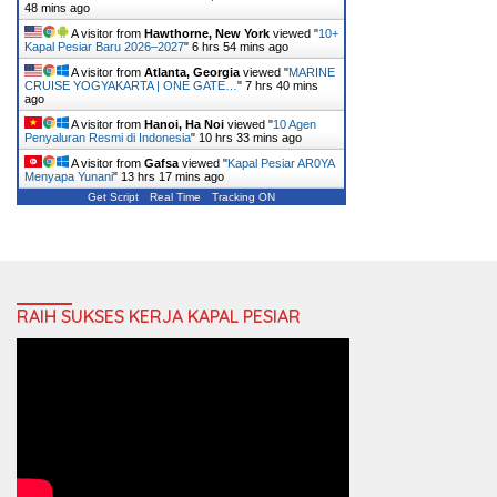
48 mins ago
A visitor from
Hawthorne, New York
viewed "
10+
Kapal Pesiar Baru 2026–2027
"
6 hrs 54 mins ago
A visitor from
Atlanta, Georgia
viewed "
MARINE
CRUISE YOGYAKARTA | ONE GATE…
"
7 hrs 40 mins
ago
A visitor from
Hanoi, Ha Noi
viewed "
10 Agen
Penyaluran Resmi di Indonesia
"
10 hrs 33 mins ago
A visitor from
Gafsa
viewed "
Kapal Pesiar AR0YA
Menyapa Yunani
"
13 hrs 17 mins ago
Get Script
Real Time
Tracking ON
RAIH SUKSES KERJA KAPAL PESIAR