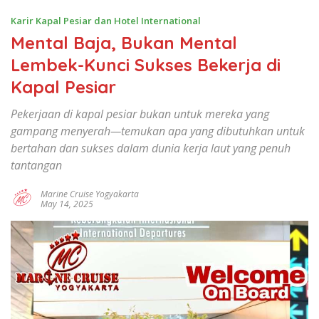
Jogya,marine
Karir Kapal Pesiar dan Hotel International
cruise
yogyakarta,marine
Mental Baja, Bukan Mental
cruise
Lembek-Kunci Sukses Bekerja di
Yogya,sekolah
Kapal Pesiar
kapal
pesiar,Kerja
Pekerjaan di kapal pesiar bukan untuk mereka yang
kapal
gampang menyerah—temukan apa yang dibutuhkan untuk
pesiar
bertahan dan sukses dalam dunia kerja laut yang penuh
,sekolah
kapal
tantangan
pesiar
Marine Cruise Yogyakarta
Yogyakarta,pelatihan
May 14, 2025
singkat
kapal
pesiar,sekolah
jaminan
kerja
kapal
pesiar,magang