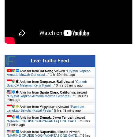
Live Traffic Feed
A visitor from
Da Nang
viewed "
Crystal Siapkan
Armada Mewah Generasi…
"
1 hr 30 mins ago
A visitor from
Denpasar, Bali
viewed "
Contoh
Buat CV Melamar Kerja Kapal…
"
3 hrs 53 mins ago
A visitor from
Santa Clara, California
viewed
"
Crystal Siapkan Armada Mewah Generasi…
"
5 hrs 23
mins ago
A visitor from
Yogyakarta
viewed "
Panduan
Lengkap Sekolah Kapal Pesiar
"
5 hrs 49 mins ago
A visitor from
Demak, Jawa Tengah
viewed
"
MARINE CRUISE YOGYAKARTA | ONE GATE…
"
6 hrs
17 mins ago
A visitor from
Naperville, Illinois
viewed
"
MARINE CRUISE YOGYAKARTA | ONE GATE…
"
6 hrs