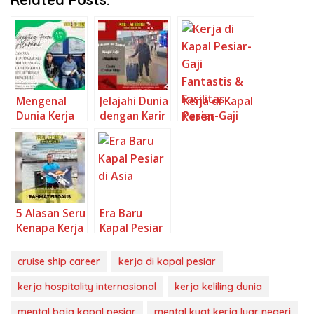
Mengenal
Jelajahi Dunia
Kerja di Kapal
Dunia Kerja
dengan Karir
Pesiar-Gaji
di Kapal
di Kapal
Fantastis &
Pesiar Apa
Pesiar dan
Fasilitas
yang Harus
Apa yang
Keren! Yuk,
Anda Ketahui
Dibutuhkan
Kepoin!
Sebelum
untuk
Mendaftar
Sukses?
5 Alasan Seru
Era Baru
Kenapa Kerja
Kapal Pesiar
di Kapal
di Asia-Kapal
Pesiar Bisa
Pesiar
cruise ship career
kerja di kapal pesiar
Jadi
Discovery
Keputusan
Princess dan
kerja hospitality internasional
kerja keliling dunia
Terbaik
Peluang Kerja
mental baja kapal pesiar
mental kuat kerja luar negeri