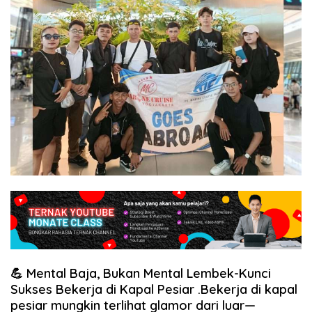
kerja
hotel
luar
negeri,agency
resmi
kapal
pesiar,
💪 Mental Baja, Bukan Mental Lembek-Kunci
Sukses Bekerja di Kapal Pesiar .Bekerja di kapal
pesiar mungkin terlihat glamor dari luar—