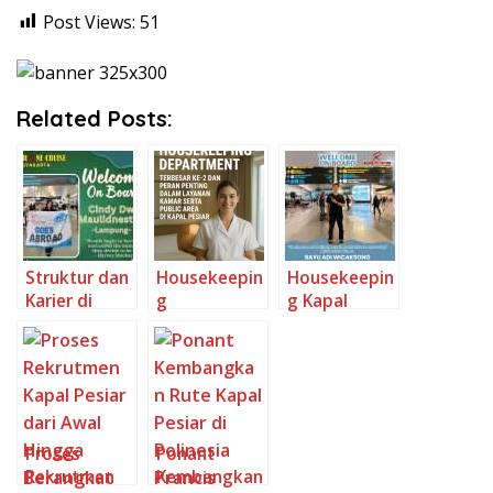
Post Views:
51
Related Posts:
Struktur dan
Housekeepin
Housekeepin
Karier di
g
g Kapal
Departemen
Department
Pesiar-Tugas
Food &
di Kapal
Gaji dan
Beverage
Pesiar-Tim
Keunggulann
Kapal Pesiar-
Terbesar ke-
ya
Dari
2 dan
Restaurant
Penjaga
Proses
Ponant
Manager
Kenyamanan
Rekrutmen
Kembangkan
hingga
Para Tamu