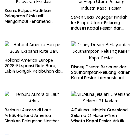
Scenic Eclipse Hadirkan
Pelayaran Eksklusif
Seven Seas Voyager Pindah
Menyambut Fenomena
ke Eropa Utara-Peluang
Gerhana 2027 di Antarktika
Industri Kapal Pesiar dan
Karier Internasional Semakin
Terbuka
Holland America Europe
2028-Ekspansi Rute Baru,
Disney Dream Berlayar dari
Lebih Banyak Pelabuhan dan
Southampton-Peluang Karier
Peluang Karier Kapal Pesiar
Kapal Pesiar Internasional
Terbuka Lebar
Berburu Aurora di Laut
AIDAluna Jelajahi Greenland
Arktik-Holland America
Selama 21 Malam-Tren
Siapkan Pelayaran Northern
Wisata Kapal Pesiar Arktik
Lights Musim Gugur 2026
dan Peluang Karier
Internasional