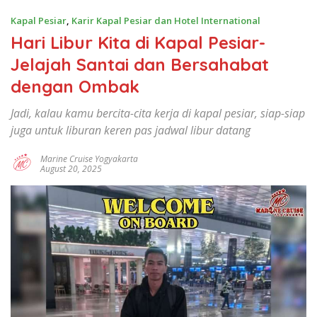
Jogya,marine
Kapal Pesiar
,
Karir Kapal Pesiar dan Hotel International
cruise
yogyakarta,marine
Hari Libur Kita di Kapal Pesiar-
cruise
Jelajah Santai dan Bersahabat
Yogya,sekolah
dengan Ombak
kapal
pesiar,Kerja
Jadi, kalau kamu bercita-cita kerja di kapal pesiar, siap-siap
kapal
juga untuk liburan keren pas jadwal libur datang
pesiar
,sekolah
Marine Cruise Yogyakarta
kapal
August 20, 2025
pesiar
Yogyakarta,pelatihan
singkat
kapal
pesiar,sekolah
jaminan
kerja
kapal
pesiar,magang