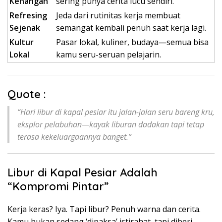
Kenangan
sering punya cerita lucu sendiri.
Refresing
Jeda dari rutinitas kerja membuat
Sejenak
semangat kembali penuh saat kerja lagi.
Kultur
Pasar lokal, kuliner, budaya—semua bisa
Lokal
kamu seru-seruan pelajarin.
Quote :
“Hari libur di kapal pesiar itu jalan-jalan seru bareng kru,
eksplor pelabuhan—kayak liburan dadakan tapi tetap
terasa kekeluargaannya banget.”
Libur di Kapal Pesiar Adalah
“Kompromi Pintar”
Kerja keras? Iya. Tapi libur? Penuh warna dan cerita.
Kamu bukan sedang ‘dipaksa’ istirahat, tapi diberi