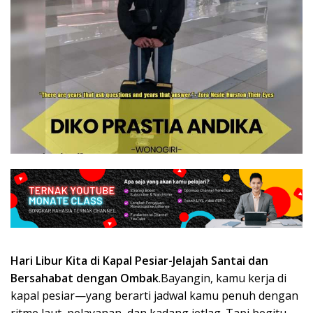
kerja
hotel
luar
negeri,agency
resmi
kapal
pesiar,
Hari Libur Kita di Kapal Pesiar-Jelajah Santai dan
Bersahabat dengan Ombak
.Bayangin, kamu kerja di
kapal pesiar—yang berarti jadwal kamu penuh dengan
ritme laut, pelayanan, dan kadang jetlag. Tapi begitu