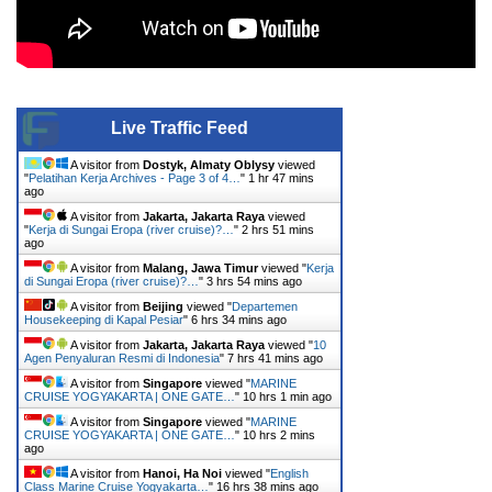
Live Traffic Feed
A visitor from
Dostyk, Almaty Oblysy
viewed
"
Pelatihan Kerja Archives - Page 3 of 4…
"
1 hr 47 mins
ago
A visitor from
Jakarta, Jakarta Raya
viewed
"
Kerja di Sungai Eropa (river cruise)?…
"
2 hrs 51 mins
ago
A visitor from
Malang, Jawa Timur
viewed "
Kerja
di Sungai Eropa (river cruise)?…
"
3 hrs 54 mins ago
A visitor from
Beijing
viewed "
Departemen
Housekeeping di Kapal Pesiar
"
6 hrs 34 mins ago
A visitor from
Jakarta, Jakarta Raya
viewed "
10
Agen Penyaluran Resmi di Indonesia
"
7 hrs 41 mins ago
A visitor from
Singapore
viewed "
MARINE
CRUISE YOGYAKARTA | ONE GATE…
"
10 hrs 1 min ago
A visitor from
Singapore
viewed "
MARINE
CRUISE YOGYAKARTA | ONE GATE…
"
10 hrs 2 mins
ago
A visitor from
Hanoi, Ha Noi
viewed "
English
Class Marine Cruise Yogyakarta…
"
16 hrs 38 mins ago