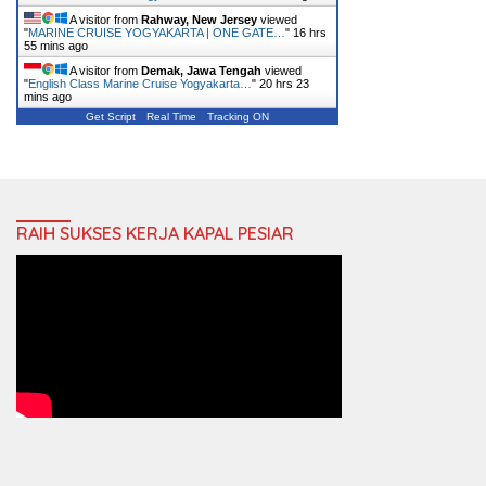
A visitor from
Rahway, New Jersey
viewed
"
MARINE CRUISE YOGYAKARTA | ONE GATE…
"
16 hrs
55 mins ago
A visitor from
Demak, Jawa Tengah
viewed
"
English Class Marine Cruise Yogyakarta…
"
20 hrs 23
mins ago
Get Script
Real Time
Tracking ON
RAIH SUKSES KERJA KAPAL PESIAR