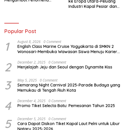
ke Eropa Utara-Peluang
Gerhana 2027 di Antarktika
Industri Kapal Pesiar dan
Karier Internasional Semakin
Terbuka
Popular Post
1
August 8, 2026
0 Comment
English Class Marine Cruise Yogyakarta di SMKN 2
Wonosari-Membuka Wawasan Siswa Menuju Karier
Global
2
December 2, 2025
0 Comment
Menjelajah Jeju dan Seoul dengan Dynamite Kiss
3
May 5, 2025
0 Comment
Semarang Night Carnival 2025-Parade Budaya yang
Memukau di Tengah Riuh Kota
4
December 4, 2025
0 Comment
Promo Tiket Selecta Batu: Pemesanan Tahun 2025
5
December 5, 2025
0 Comment
Cara Dapat Diskon Tiket Kapal Laut Pelni untuk Libur
Nataru 2025-2026