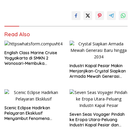
Kapal Pesiar
Rute Kapal
Waiter-
dari Awal
Pesiar di
Semua Punya
Hingga
Polinesia
Jalan Sukses!
Berangkat
Prancis
Musim Dingin
2026–2027
Read Also
English Class Marine Cruise
Yogyakarta di SMKN 2
Wonosari-Membuka
Industri Kapal Pesiar Makin
Wawasan Siswa Menuju
Menjanjikan-Crystal Siapkan
Karier Global
Armada Mewah Generasi
Baru hingga 2034
Scenic Eclipse Hadirkan
Pelayaran Eksklusif
Seven Seas Voyager Pindah
Menyambut Fenomena
ke Eropa Utara-Peluang
Gerhana 2027 di Antarktika
Industri Kapal Pesiar dan
Karier Internasional Semakin