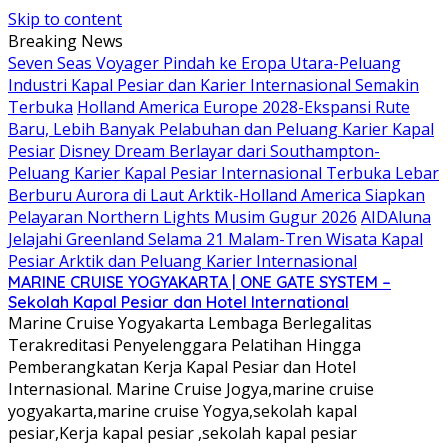
Skip to content
Breaking News
Seven Seas Voyager Pindah ke Eropa Utara-Peluang
Industri Kapal Pesiar dan Karier Internasional Semakin
Terbuka
Holland America Europe 2028-Ekspansi Rute
Baru, Lebih Banyak Pelabuhan dan Peluang Karier Kapal
Pesiar
Disney Dream Berlayar dari Southampton-
Peluang Karier Kapal Pesiar Internasional Terbuka Lebar
Berburu Aurora di Laut Arktik-Holland America Siapkan
Pelayaran Northern Lights Musim Gugur 2026
AIDAluna
Jelajahi Greenland Selama 21 Malam-Tren Wisata Kapal
Pesiar Arktik dan Peluang Karier Internasional
MARINE CRUISE YOGYAKARTA | ONE GATE SYSTEM –
Sekolah Kapal Pesiar dan Hotel International
Marine Cruise Yogyakarta Lembaga Berlegalitas
Terakreditasi Penyelenggara Pelatihan Hingga
Pemberangkatan Kerja Kapal Pesiar dan Hotel
Internasional. Marine Cruise Jogya,marine cruise
yogyakarta,marine cruise Yogya,sekolah kapal
pesiar,Kerja kapal pesiar ,sekolah kapal pesiar