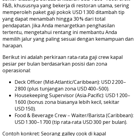
F&B, khususnya yang bekerja di restoran utama, sering
memperoleh paket gaji pokok USD 1 300 ditambah tip
yang dapat menambah hingga 30 % dari total
pendapatan. Jika Anda menargetkan penghasilan
tertentu, mengetahui rentang ini membantu Anda
memilih jalur yang paling sesuai dengan kemampuan dan
harapan.
Berikut ini adalah perkiraan rata‑rata gaji crew kapal
pesiar per bulan berdasarkan posisi dan zona
operasional:
Deck Officer (Mid‑Atlantic/Caribbean): USD 2 200–
2 800 (plus tunjangan zona USD 400–500).
Housekeeping Supervisor (Asia‑Pacific): USD 1 200–
1 600 (bonus zona biasanya lebih kecil, sekitar
USD 150).
Food & Beverage Crew – Waiter/Barista (Caribbean):
USD 1 300–1 700 (tip rata‑rata USD 300 per bulan).
Contoh konkret: Seorang galley cook di kapal