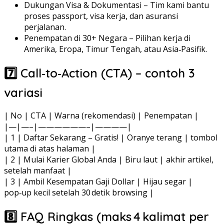
Dukungan Visa & Dokumentasi – Tim kami bantu
proses passport, visa kerja, dan asuransi
perjalanan.
Penempatan di 30+ Negara – Pilihan kerja di
Amerika, Eropa, Timur Tengah, atau Asia‑Pasifik.
7️⃣ Call‑to‑Action (CTA) – contoh 3
variasi
| No | CTA | Warna (rekomendasi) | Penempatan |
|—|—–|——————–|————|
| 1 | Daftar Sekarang – Gratis! | Oranye terang | tombol
utama di atas halaman |
| 2 | Mulai Karier Global Anda | Biru laut | akhir artikel,
setelah manfaat |
| 3 | Ambil Kesempatan Gaji Dollar | Hijau segar |
pop‑up kecil setelah 30 detik browsing |
8️⃣ FAQ Ringkas (maks 4 kalimat per