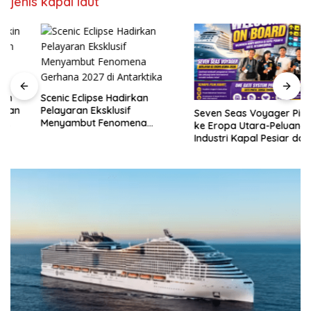
jenis kapal laut
Jogya,marine
cruise
yogyakarta,marine
cruise
Yogya,sekolah
kapal
Scenic Eclipse Hadirkan
pesiar,Kerja
Pelayaran Eksklusif
Seven Seas Voyager Pindah
kapal
Menyambut Fenomena
ke Eropa Utara-Peluang
pesiar
Gerhana 2027 di Antarktika
Industri Kapal Pesiar dan
,sekolah
Karier Internasional Semakin
kapal
Terbuka
pesiar
Yogyakarta,pelatihan
singkat
kapal
pesiar,sekolah
jaminan
kerja
kapal
pesiar,magang