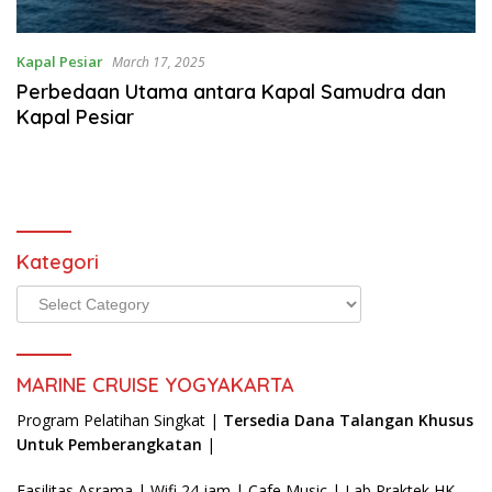
kerja
hotel
luar
Kapal Pesiar
March 17, 2025
negeri,agency
Perbedaan Utama antara Kapal Samudra dan
resmi
Kapal Pesiar
kapal
pesiar,
Kategori
Kategori
MARINE CRUISE YOGYAKARTA
Program Pelatihan Singkat |
Tersedia Dana Talangan Khusus
Untuk Pemberangkatan
|
Fasilitas Asrama | Wifi 24 jam | Cafe Music | Lab Praktek HK-