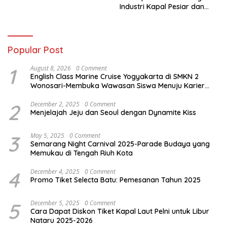
Gerhana 2027 di Antarktika
Industri Kapal Pesiar dan
Karier Internasional Semakin
Terbuka
Popular Post
1
August 8, 2026
0 Comment
English Class Marine Cruise Yogyakarta di SMKN 2
Wonosari-Membuka Wawasan Siswa Menuju Karier
Global
2
December 2, 2025
0 Comment
Menjelajah Jeju dan Seoul dengan Dynamite Kiss
3
May 5, 2025
0 Comment
Semarang Night Carnival 2025-Parade Budaya yang
Memukau di Tengah Riuh Kota
4
December 4, 2025
0 Comment
Promo Tiket Selecta Batu: Pemesanan Tahun 2025
5
December 5, 2025
0 Comment
Cara Dapat Diskon Tiket Kapal Laut Pelni untuk Libur
Nataru 2025-2026