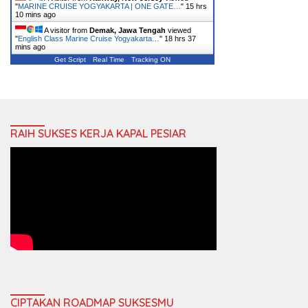
"
MARINE CRUISE YOGYAKARTA | ONE GATE…
"
15 hrs
10 mins ago
A visitor from
Demak, Jawa Tengah
viewed
"
English Class Marine Cruise Yogyakarta…
"
18 hrs 37
mins ago
Get Script
Real Time
Tracking ON
RAIH SUKSES KERJA KAPAL PESIAR
CIPTAKAN ROADMAP SUKSESMU