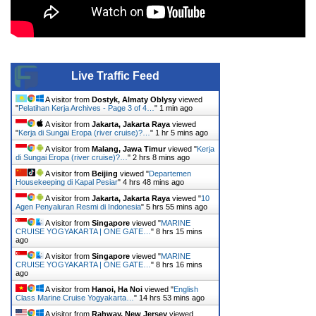
Live Traffic Feed
A visitor from
Dostyk, Almaty Oblysy
viewed
"
Pelatihan Kerja Archives - Page 3 of 4…
"
1 min ago
A visitor from
Jakarta, Jakarta Raya
viewed
"
Kerja di Sungai Eropa (river cruise)?…
"
1 hr 5 mins ago
A visitor from
Malang, Jawa Timur
viewed "
Kerja
di Sungai Eropa (river cruise)?…
"
2 hrs 8 mins ago
A visitor from
Beijing
viewed "
Departemen
Housekeeping di Kapal Pesiar
"
4 hrs 48 mins ago
A visitor from
Jakarta, Jakarta Raya
viewed "
10
Agen Penyaluran Resmi di Indonesia
"
5 hrs 55 mins ago
A visitor from
Singapore
viewed "
MARINE
CRUISE YOGYAKARTA | ONE GATE…
"
8 hrs 15 mins
ago
A visitor from
Singapore
viewed "
MARINE
CRUISE YOGYAKARTA | ONE GATE…
"
8 hrs 16 mins
ago
A visitor from
Hanoi, Ha Noi
viewed "
English
Class Marine Cruise Yogyakarta…
"
14 hrs 53 mins ago
A visitor from
Rahway, New Jersey
viewed